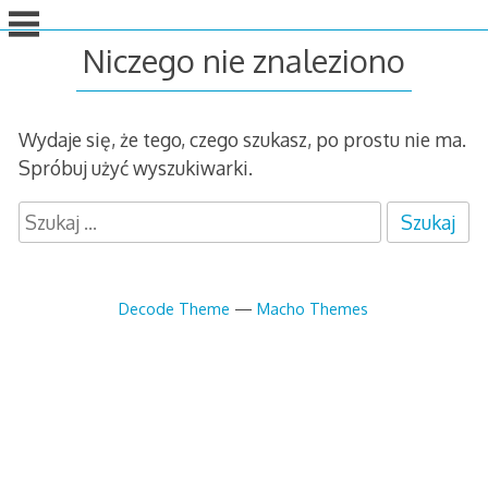
idź
do
Niczego nie znaleziono
treści
Wydaje się, że tego, czego szukasz, po prostu nie ma.
Spróbuj użyć wyszukiwarki.
S
z
u
k
Decode Theme
—
Macho Themes
a
j
: