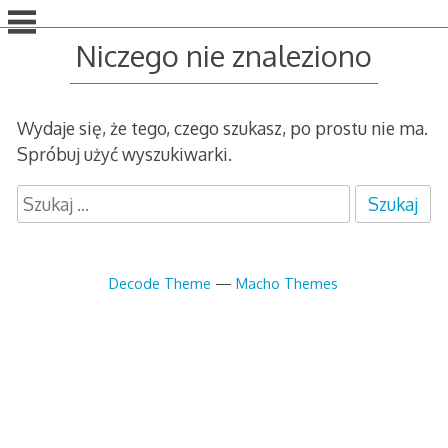
idź
do
Niczego nie znaleziono
treści
Wydaje się, że tego, czego szukasz, po prostu nie ma.
Spróbuj użyć wyszukiwarki.
S
z
u
k
Decode Theme
—
Macho Themes
a
j
: