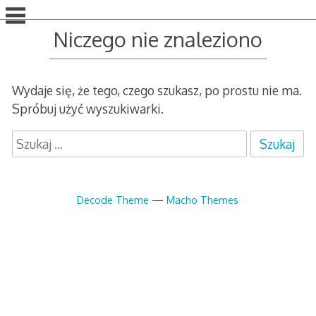
idź
do
Niczego nie znaleziono
treści
Wydaje się, że tego, czego szukasz, po prostu nie ma.
Spróbuj użyć wyszukiwarki.
S
z
u
k
Decode Theme
—
Macho Themes
a
j
: