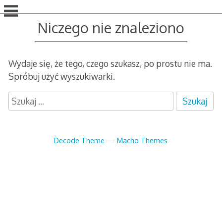
idź
do
Niczego nie znaleziono
treści
Wydaje się, że tego, czego szukasz, po prostu nie ma.
Spróbuj użyć wyszukiwarki.
S
z
u
k
Decode Theme
—
Macho Themes
a
j
: