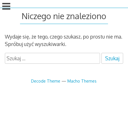
idź
do
Niczego nie znaleziono
treści
Wydaje się, że tego, czego szukasz, po prostu nie ma.
Spróbuj użyć wyszukiwarki.
S
z
u
k
Decode Theme
—
Macho Themes
a
j
: