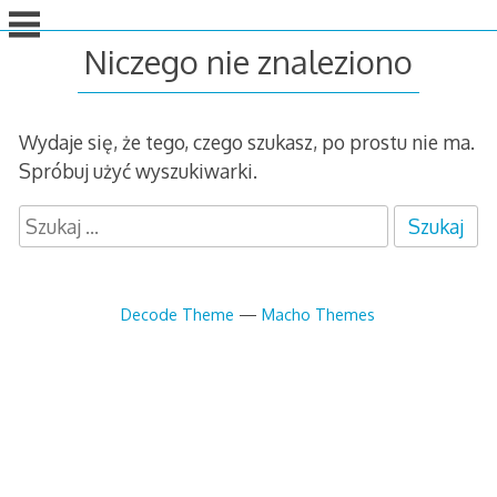
idź
do
Niczego nie znaleziono
treści
Wydaje się, że tego, czego szukasz, po prostu nie ma.
Spróbuj użyć wyszukiwarki.
S
z
u
k
Decode Theme
—
Macho Themes
a
j
: