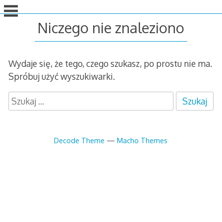
idź
do
Niczego nie znaleziono
treści
Wydaje się, że tego, czego szukasz, po prostu nie ma.
Spróbuj użyć wyszukiwarki.
S
z
u
k
Decode Theme
—
Macho Themes
a
j
: