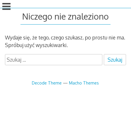
idź
do
Niczego nie znaleziono
treści
Wydaje się, że tego, czego szukasz, po prostu nie ma.
Spróbuj użyć wyszukiwarki.
S
z
u
k
Decode Theme
—
Macho Themes
a
j
: