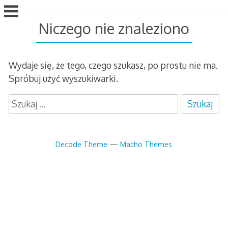
idź
do
Niczego nie znaleziono
treści
Wydaje się, że tego, czego szukasz, po prostu nie ma.
Spróbuj użyć wyszukiwarki.
S
z
u
k
Decode Theme
—
Macho Themes
a
j
: