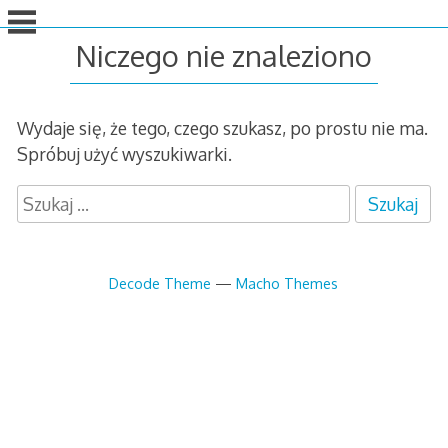
idź
do
Niczego nie znaleziono
treści
Wydaje się, że tego, czego szukasz, po prostu nie ma.
Spróbuj użyć wyszukiwarki.
S
z
u
k
Decode Theme
—
Macho Themes
a
j
: