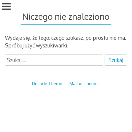
idź
do
Niczego nie znaleziono
treści
Wydaje się, że tego, czego szukasz, po prostu nie ma.
Spróbuj użyć wyszukiwarki.
S
z
u
k
Decode Theme
—
Macho Themes
a
j
: